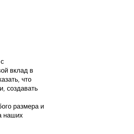
 с
вой вклад в
азать, что
и, создавать
ого размера и
а наших