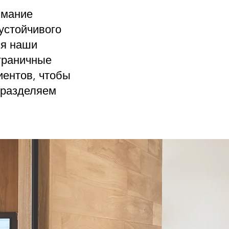
имание
устойчивого
ся наши
зграничные
иентов, чтобы
ы разделяем