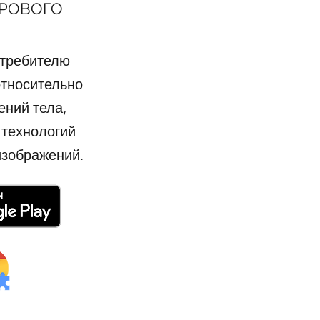
РОВОГО
отребителю
тносительно
ений тела,
технологий
изображений.